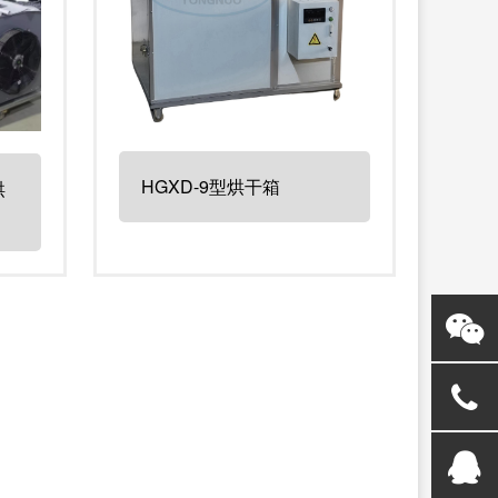
HGXD-9型烘干箱
烘